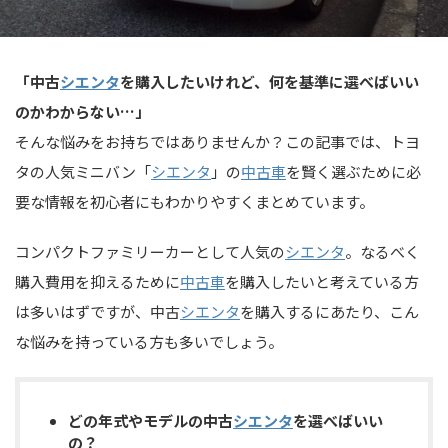
「中古
シエンタ
を購入したいけれど、何を基準に選べばいい
のかわからない…」
そんな悩みをお持ちではありませんか？この記事では、トヨ
タの人気ミニバン「
シエンタ
」の
中古車
を賢く選ぶために必
要な情報を初心者にもわかりやすくまとめています。
コンパクトファミリーカーとして人気の
シエンタ
。なるべく
購入費用を抑えるために
中古車
を購入したいと考えている方
は多いはずですが、中古
シエンタ
を購入するにあたり、こん
な悩みを持っている方も多いでしょう。
どの年式やモデルの中古
シエンタ
を選べばいい
の？