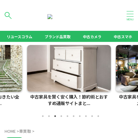
リユースを日常に
リユースコラム
ブランド品買取
中古カメラ
中古スマホ
おきたい全
中古家具を賢く安く購入！節約術とおす
中古家具
.
すめ通販サイトまと...
HOME
>
車買取
>