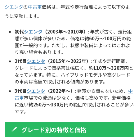
シエンタ
の
中古車
価格は、年式や走行距離によって以下のよ
うに変動します。
初代
シエンタ
（2003年～2010年）
: 年式が古く、走行距
離が多い個体が多いため、価格は
約60万～100万円
の範
囲が一般的です。ただし、状態や装備によってはこれよ
り高い場合もあります。
2代目
シエンタ
（2015年～2022年）
: 年式や走行距離、
グレードによって価格帯は幅広く、
約110万～320万円
と
なっています。特に、ハイブリッドモデルや高グレード
の車両は高値で取引される傾向があります。
3代目
シエンタ
（2022年～）
: 発売から間もないため、
中
古車
市場での流通は少なく、価格も高めです。新車価格
に近い
約250万～330万円
の範囲で取引されることが多い
です。
グレード別の特徴と価格