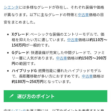
シエンタ
には多様なグレードが存在し、それぞれ装備や価格
が異なります。以下に主なグレードの特徴と
中古車
価格の目
安をまとめました。
Xグレード
: ベーシックな装備のエントリーモデルで、価
格を抑えたい方に適しています。
中古車
価格は
約110万～
150万円
が一般的です。
Gグレード
: 快適装備が充実した中間グレードで、ファミ
リー層に人気があります。
中古車
価格は
約150万～200万
円
の範囲です。
ハイブリッドG
: 燃費性能に優れたハイブリッドモデル
で、長距離移動が多い方におすすめです。
中古車
価格は
約180万～250万円
となっています。
選び方のポイント
中古
シエンタ
を選ぶ際には、以下のポイントを考慮すると良